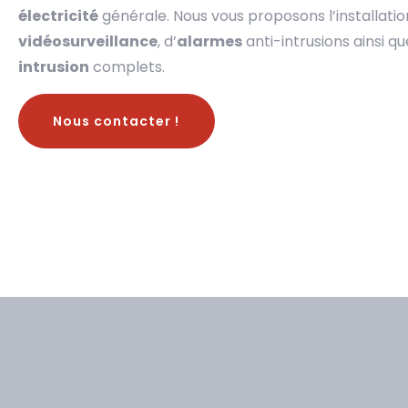
électricité
générale. Nous vous proposons l’installati
vidéosurveillance
, d’
alarmes
anti-intrusions ainsi 
intrusion
complets.
Nous contacter !